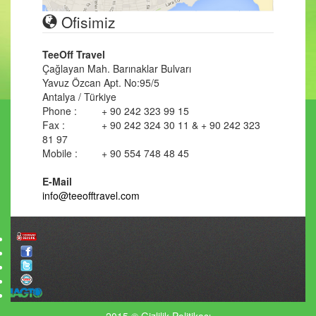
Ofisimiz
TeeOff Travel
Çağlayan Mah. Barınaklar Bulvarı
Yavuz Özcan Apt. No:95/5
Antalya / Türkiye
Phone :
+ 90 242 323 99 15
Fax :
+ 90 242 324 30 11 & + 90 242 323
81 97
Mobile :
+ 90 554 748 48 45
E-Mail
info@teeofftravel.com